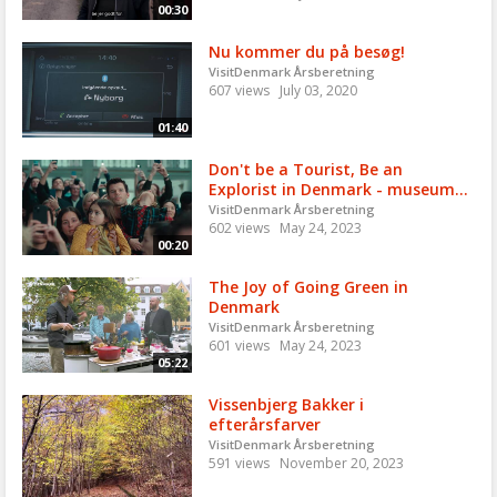
00:30
Nu kommer du på besøg!
VisitDenmark Årsberetning
607 views
July 03, 2020
01:40
Don't be a Tourist, Be an
Explorist in Denmark - museum...
VisitDenmark Årsberetning
602 views
May 24, 2023
00:20
The Joy of Going Green in
Denmark
VisitDenmark Årsberetning
601 views
May 24, 2023
05:22
Vissenbjerg Bakker i
efterårsfarver
VisitDenmark Årsberetning
591 views
November 20, 2023