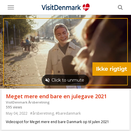
Toggle
menu
Meget mere end bare en julegave 2021
VisitDenmark Årsberetning
595 views
May 04, 2022
#årsberetning
,
#baredanmark
Videospot for Meget mere end bare Danmark op til julen 2021