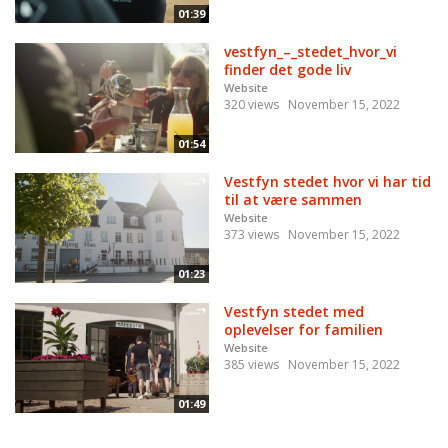
01:39
vestfyn_–_stedet_hvor_vi
finder det gode liv
Website
320 views
November 15, 2022
01:54
Vestfyn stedet hvor vi har tid
til at være sammen
Website
373 views
November 15, 2022
01:23
Vestfyn stedet med
oplevelser for familien
Website
385 views
November 15, 2022
01:49