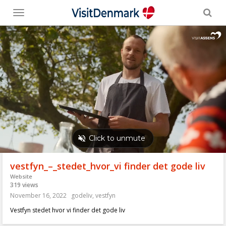
Toggle
menu
vestfyn_–_stedet_hvor_vi finder det gode liv
Website
319 views
November 16, 2022
godeliv
,
vestfyn
Vestfyn stedet hvor vi finder det gode liv