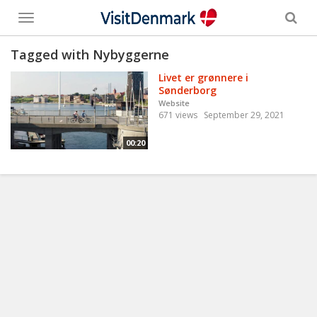
Toggle
menu
Tagged with Nybyggerne
Livet er grønnere i
Sønderborg
Website
671 views
September 29, 2021
00:20