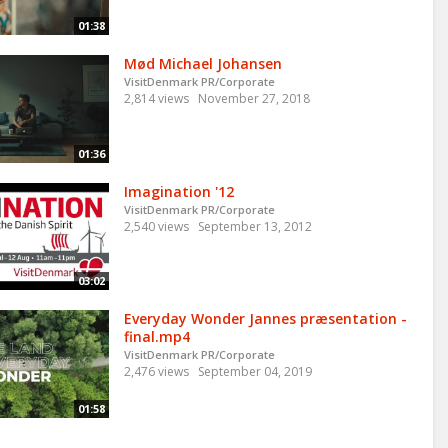
01:38
Mød Michael Johansen
VisitDenmark PR/Corporate
2,814 views
November 27, 2018
01:36
Imagination '12
VisitDenmark PR/Corporate
2,540 views
September 13, 2012
03:02
Everyday Wonder Jannes præsentation -
final.mp4
VisitDenmark PR/Corporate
2,476 views
September 04, 2019
01:58