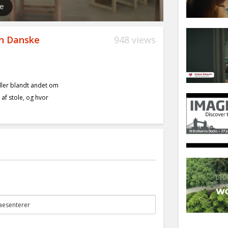
en Danske
948 views
ller blandt andet om
af stole, og hvor