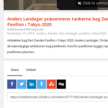
Anders Lendager præsenterer tankerne bag D
Pavillon i Tokyo 2020
VisitDenmark PR/Corporate
November 19, 2019
anders
,
danske
,
den
,
lendager
,
pavillon
,
tokyo2020;
Arkitekten bag Den Danske Pavillon i Tokyo 2020, Anders Lendager, fortæ
de bæredygtige ambitioner bag pavillonen, hvorfor pavillonen bygges op 
pavillonen placeres.
Share
Embed
URL
to
share