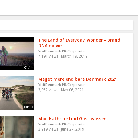
The Land of Everyday Wonder - Brand
DNA movie
VisitDenmark PR/Corporate
7,191 views
March 19, 2019
01:14
Meget mere end bare Danmark 2021
VisitDenmark PR/Corporate
3,957 views
May 06, 2021
00:30
Mød Kathrine Lind Gustavussen
VisitDenmark PR/Corporate
2,919 views
June 27, 2019