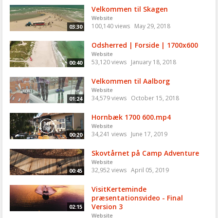
Velkommen til Skagen
Website
100,140 views
May 29, 2018
03:30
Odsherred | Forside | 1700x600
Website
53,120 views
January 18, 2018
00:40
Velkommen til Aalborg
Website
34,579 views
October 15, 2018
01:24
Hornbæk 1700 600.mp4
Website
34,241 views
June 17, 2019
00:20
Skovtårnet på Camp Adventure
Website
32,952 views
April 05, 2019
00:45
VisitKerteminde
præsentationsvideo - Final
Version 3
02:15
Website