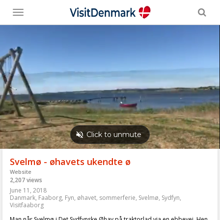
Toggle
menu
Svelmø - øhavets ukendte ø
Website
2,207 views
June 11, 2018
Danmark
,
Faaborg
,
Fyn
,
øhavet
,
sommerferie
,
Svelmø
,
Sydfyn
,
Visitfaaborg
Man når Svelmø i Det Sydfynske Øhav på traktorlad via en ebbevej. Hen