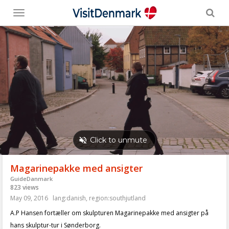
Toggle
menu
Magarinepakke med ansigter
GuideDanmark
823 views
May 09, 2016
lang:danish
,
region:southjutland
A.P Hansen fortæller om skulpturen Magarinepakke med ansigter på
hans skulptur-tur i Sønderborg.