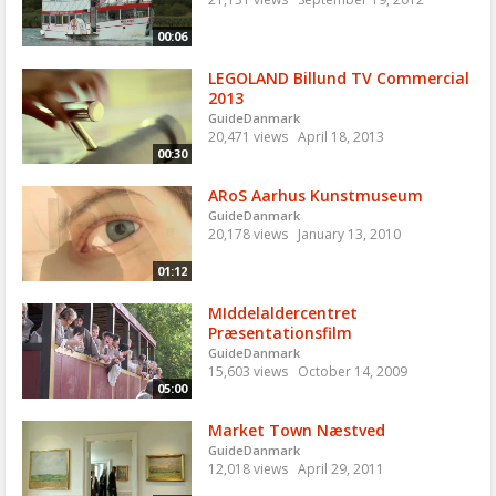
00:06
LEGOLAND Billund TV Commercial
2013
GuideDanmark
20,471 views
April 18, 2013
00:30
ARoS Aarhus Kunstmuseum
GuideDanmark
20,178 views
January 13, 2010
01:12
MIddelaldercentret
Præsentationsfilm
GuideDanmark
15,603 views
October 14, 2009
05:00
Market Town Næstved
GuideDanmark
12,018 views
April 29, 2011