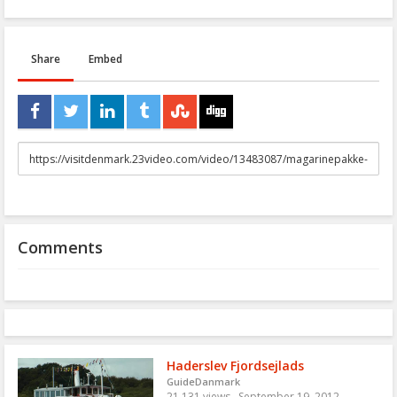
Share
Embed
URL
to
share
Comments
Haderslev Fjordsejlads
GuideDanmark
21,131 views
September 19, 2012