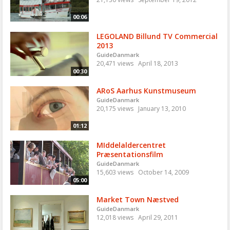
00:06
LEGOLAND Billund TV Commercial
2013
GuideDanmark
20,471 views
April 18, 2013
00:30
ARoS Aarhus Kunstmuseum
GuideDanmark
20,175 views
January 13, 2010
01:12
MIddelaldercentret
Præsentationsfilm
GuideDanmark
15,603 views
October 14, 2009
05:00
Market Town Næstved
GuideDanmark
12,018 views
April 29, 2011