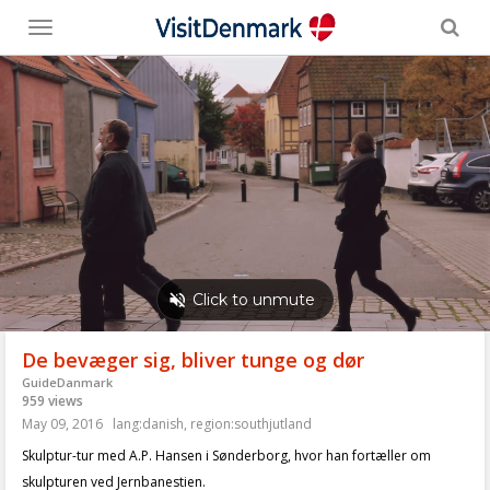
Toggle
menu
De bevæger sig, bliver tunge og dør
GuideDanmark
959 views
May 09, 2016
lang:danish
,
region:southjutland
Skulptur-tur med A.P. Hansen i Sønderborg, hvor han fortæller om
skulpturen ved Jernbanestien.