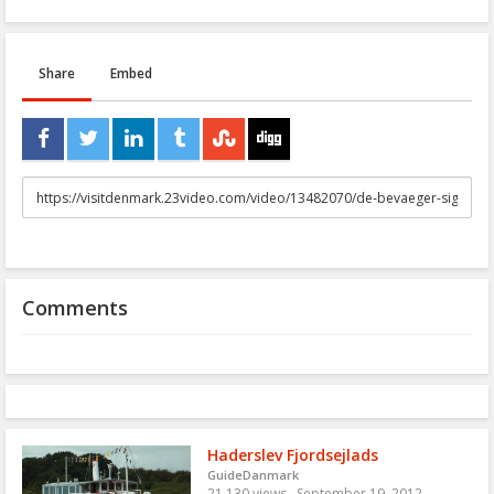
Share
Embed
URL
to
share
Comments
Haderslev Fjordsejlads
GuideDanmark
21,130 views
September 19, 2012