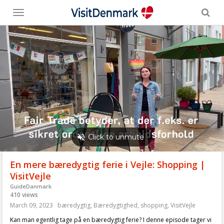
Toggle
menu
En mere bæredygtig ferie i Vejle: Shopping |
VisitVejle
GuideDanmark
410 views
March 09, 2023
bæredygtig
,
Bæredygtighed
,
shopping
,
VisitVejle
Kan man egentlig tage på en bæredygtig ferie? I denne episode tager vi