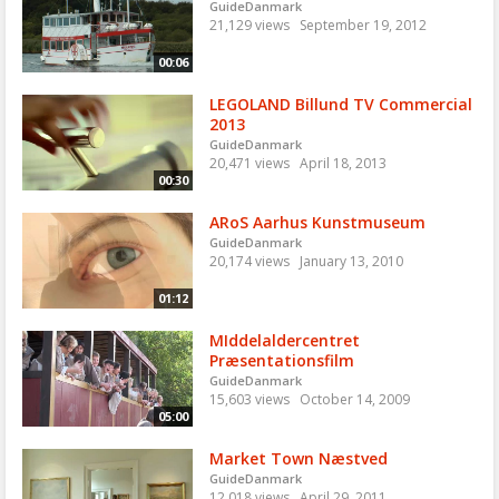
GuideDanmark
21,129 views
September 19, 2012
00:06
LEGOLAND Billund TV Commercial
2013
GuideDanmark
20,471 views
April 18, 2013
00:30
ARoS Aarhus Kunstmuseum
GuideDanmark
20,174 views
January 13, 2010
01:12
MIddelaldercentret
Præsentationsfilm
GuideDanmark
15,603 views
October 14, 2009
05:00
Market Town Næstved
GuideDanmark
12,018 views
April 29, 2011