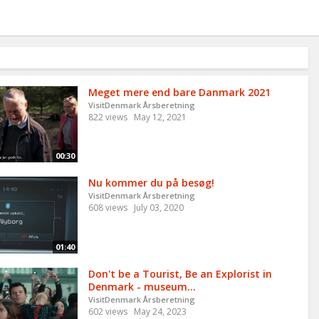
Meget mere end bare Danmark 2021
VisitDenmark Årsberetning
822 views
May 12, 2021
00:30
Nu kommer du på besøg!
VisitDenmark Årsberetning
608 views
July 03, 2020
01:40
Don't be a Tourist, Be an Explorist in
Denmark - museum...
VisitDenmark Årsberetning
602 views
May 24, 2023