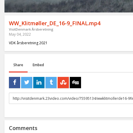
WW_Klitmøller_DE_16-9_FINAL.mp4
VisitDenmark Årsberetning
May 04, 2022
VDK årsberetning 2021
Share
Embed
URL
to
share
Comments