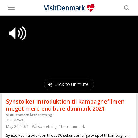
Toggle
menu
Synstolket introduktion til kampagnefilmen
meget mere end bare danmark 2021
VisitDenmark Årsberetning
396 views
May 26, 2021
#årsberetning
,
#baredanmark
Synstolket introduktion til det 30 sekunder lange tv-spot til kampagnen