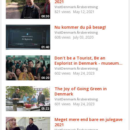
2021
VisitDenmark Årsberetning
821 views
May 12, 2021
00:30
Nu kommer du på besøg!
VisitDenmark Årsberetning
608 views
July 03, 2020
01:40
Don't be a Tourist, Be an
Explorist in Denmark - museum...
VisitDenmark Årsberetning
602 views
May 24, 2023
00:20
The Joy of Going Green in
Denmark
VisitDenmark Årsberetning
601 views
May 24, 2023
05:22
Meget mere end bare en julegave
2021
VisitDenmark Årsberetning