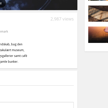
2,987 views
enmark
landskab, bag den
ktakulært museum,
gsgallerier samt café
 gamle bunker.