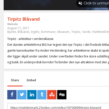
Tirpitz Blåvand
Website
August 17, 2017
Bjarke
,
Blåvand;
,
Ingels;
,
Kommune;
,
Museum;
,
Tirpitz;
,
Varde
,
VisitWestD
Tirpitz - arkitektur i verdensklasse
Det danske arkitektfirma BIG har tegnet det nye Tirpitz. I det fredede klit
gamle kanonbunker fra Anden Verdenskrig, har arkitekterne skabt et spe
der ligger skjult under sandet. Under overfladen findes fire store udstillin
og butik. En underjordisk korridor forbinder den nye attraktion med den
Share
Embed
URL