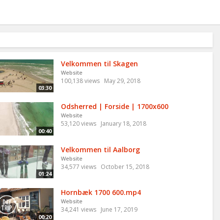
Velkommen til Skagen
Website
100,138 views
May 29, 2018
03:30
Odsherred | Forside | 1700x600
Website
53,120 views
January 18, 2018
00:40
Velkommen til Aalborg
Website
34,577 views
October 15, 2018
01:24
Hornbæk 1700 600.mp4
Website
34,241 views
June 17, 2019
00:20