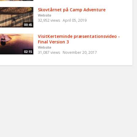
Skovtårnet på Camp Adventure
Website
32,952 views
April 05, 2019
00:45
VisitKerteminde præsentationsvideo -
Final Version 3
Website
02:15
31,087 views
November 20, 2017