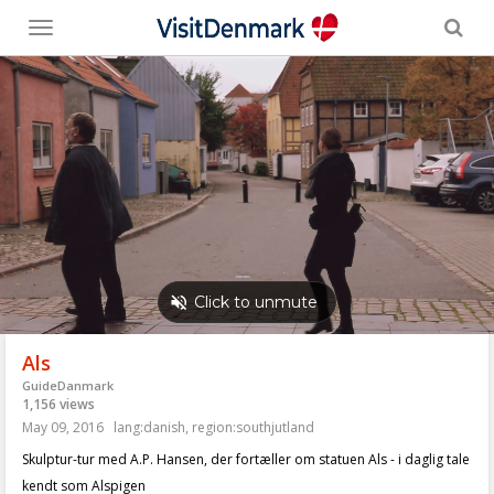
Toggle
menu
Als
GuideDanmark
1,156 views
May 09, 2016
lang:danish
,
region:southjutland
Skulptur-tur med A.P. Hansen, der fortæller om statuen Als - i daglig tale
kendt som Alspigen