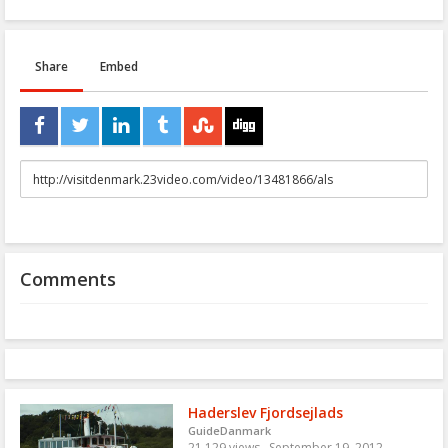
Share
Embed
URL
to
share
Comments
Haderslev Fjordsejlads
GuideDanmark
21,129 views
September 19, 2012