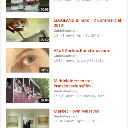
00:06
LEGOLAND Billund TV Commercial
2013
GuideDanmark
20,471 views
April 18, 2013
00:30
ARoS Aarhus Kunstmuseum
GuideDanmark
20,174 views
January 13, 2010
01:12
MIddelaldercentret
Præsentationsfilm
GuideDanmark
15,603 views
October 14, 2009
05:00
Market Town Næstved
GuideDanmark
12,018 views
April 29, 2011